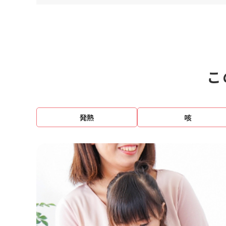
こ
発熱
咳